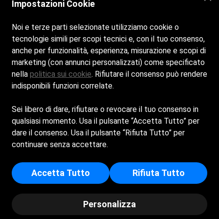
Impostazioni Cookie
Noi e terze parti selezionate utilizziamo cookie o
tecnologie simili per scopi tecnici e, con il tuo consenso,
anche per funzionalità, esperienza, misurazione e scopi di
marketing (con annunci personalizzati) come specificato
nella
politica sui cookie
. Rifiutare il consenso può rendere
Home
La spiaggia
Bar e Ristorante
Eventi
Contatti
indisponibili funzioni correlate.
Sei libero di dare, rifiutare o revocare il tuo consenso in
qualsiasi momento. Usa il pulsante “Accetta Tutto” per
dare il consenso. Usa il pulsante “Rifiuta Tutto” per
BAGNI NILO DI L. VENTURINO E C. S.A.S. - Sede Legale:
continuare senza accettare.
PASSEGGIATA WALTER TOBAGI 7 - 17100 - SAVONA (SV) -
Iscritta al registro delle imprese di Savona - p.i/c.f:
Accetta Tutto
Rifiuta Tutto
01569330093 - Numero REA: SV - 157845
© Copyright - Bagni Nilo | Powered by
Spiagge.it
-
Privacy
Personalizza
Policy
-
Cookie Policy