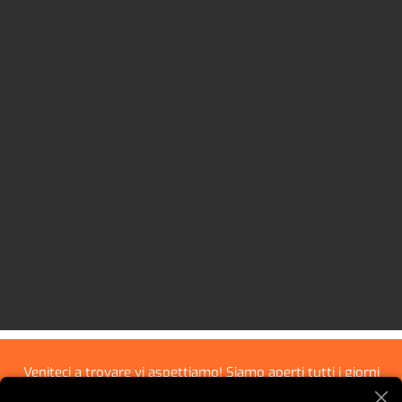
Veniteci a trovare vi aspettiamo! Siamo aperti tutti i giorni
dalle 8:00 alle 21:30