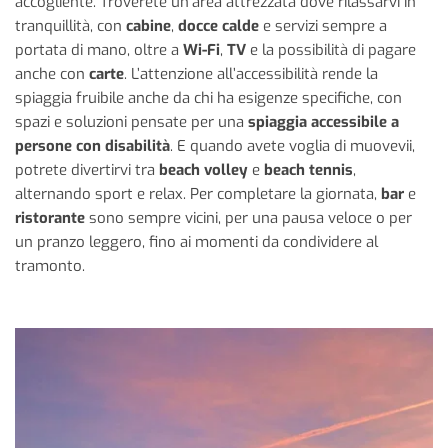
accogliente. Troverete un’area attrezzata dove rilassarvi in
tranquillità, con
cabine
,
docce calde
e servizi sempre a
portata di mano, oltre a
Wi-Fi
,
TV
e la possibilità di pagare
anche con
carte
. L’attenzione all’accessibilità rende la
spiaggia fruibile anche da chi ha esigenze specifiche, con
spazi e soluzioni pensate per una
spiaggia accessibile a
persone con disabilità
. E quando avete voglia di muovevii,
potrete divertirvi tra
beach volley
e
beach tennis
,
alternando sport e relax. Per completare la giornata,
bar
e
ristorante
sono sempre vicini, per una pausa veloce o per
un pranzo leggero, fino ai momenti da condividere al
tramonto.