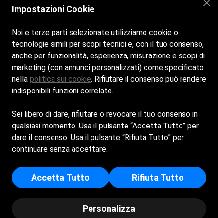
dalle 8:00 alle 21:30
Impostazioni Cookie
Noi e terze parti selezionate utilizziamo cookie o
tecnologie simili per scopi tecnici e, con il tuo consenso,
anche per funzionalità, esperienza, misurazione e scopi di
marketing (con annunci personalizzati) come specificato
nella
politica sui cookie
. Rifiutare il consenso può rendere
Home
La spiaggia
Bar e Ristorante
Eventi
Contatti
indisponibili funzioni correlate.
Sei libero di dare, rifiutare o revocare il tuo consenso in
qualsiasi momento. Usa il pulsante “Accetta Tutto” per
dare il consenso. Usa il pulsante “Rifiuta Tutto” per
BAGNI NILO DI L. VENTURINO E C. S.A.S. - Sede Legale:
continuare senza accettare.
PASSEGGIATA WALTER TOBAGI 7 - 17100 - SAVONA (SV) -
Iscritta al registro delle imprese di Savona - p.i/c.f:
Accetta Tutto
Rifiuta Tutto
01569330093 - Numero REA: SV - 157845
© Copyright - Bagni Nilo | Powered by
Spiagge.it
-
Privacy
Personalizza
Policy
-
Cookie Policy