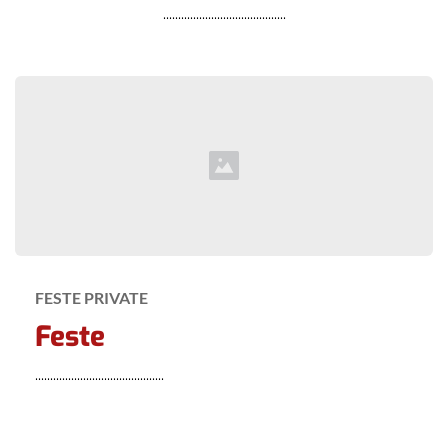
.........................................
FESTE PRIVATE
Feste
...........................................