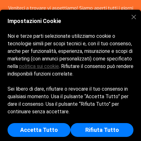
Veniteci a trovare vi aspettiamo! Siamo aperti tutti i giorni
dalle 8:00 alle 21:30
Impostazioni Cookie
Noi e terze parti selezionate utilizziamo cookie o
tecnologie simili per scopi tecnici e, con il tuo consenso,
anche per funzionalità, esperienza, misurazione e scopi di
marketing (con annunci personalizzati) come specificato
nella
politica sui cookie
. Rifiutare il consenso può rendere
Home
La spiaggia
Bar e Ristorante
Eventi
Contatti
indisponibili funzioni correlate.
Sei libero di dare, rifiutare o revocare il tuo consenso in
qualsiasi momento. Usa il pulsante “Accetta Tutto” per
dare il consenso. Usa il pulsante “Rifiuta Tutto” per
BAGNI NILO DI L. VENTURINO E C. S.A.S. - Sede Legale:
continuare senza accettare.
PASSEGGIATA WALTER TOBAGI 7 - 17100 - SAVONA (SV) -
Iscritta al registro delle imprese di Savona - p.i/c.f:
Accetta Tutto
Rifiuta Tutto
01569330093 - Numero REA: SV - 157845